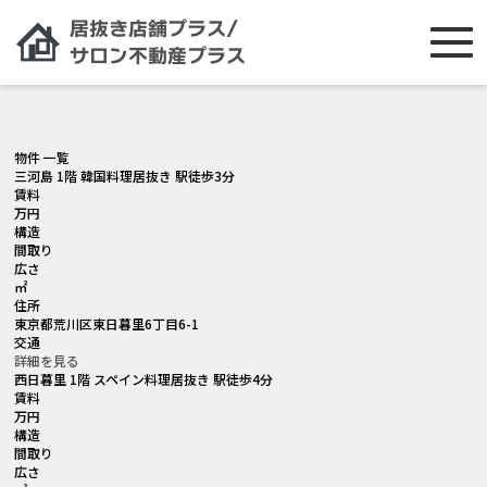
[smartslider3 slider="2"]
物件 一覧
三河島 1階 韓国料理居抜き 駅徒歩3分
賃料
万円
構造
間取り
広さ
㎡
住所
東京都荒川区東日暮里6丁目6-1
交通
詳細を見る
西日暮里 1階 スペイン料理居抜き 駅徒歩4分
賃料
万円
構造
間取り
広さ