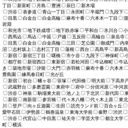
丁目
新富町
月島
豊洲
辰巳
新木場
渋谷
表参道
青山一丁目
永田町
半蔵門
九段下
目黒
白金台
白金高輪
麻布十番
六本木一丁目
溜
岩淵
和光市
地下鉄成増
地下鉄赤塚
平和台
氷川台
小
西馬込
馬込
中延
戸越
五反田
高輪台
泉岳寺
目黒
白金台
白金高輪
三田
芝公園
御成門
内
沼
志村坂上
志村三丁目
蓮根
西台
高島平
新高島
新宿
新宿三丁目
曙橋
市ケ谷
九段下
神保町
都庁前
新宿西口
東新宿
若松河田
牛込柳町
牛込
き
築地市場
汐留
大門
赤羽橋
麻布十番
六本木
豊島園
練馬春日町
光が丘
新宿
初台
幡ヶ谷
笹塚
代田橋
明大前
下高井
武蔵野台
多磨霊園
東府中
府中
分倍河原
中河原
渋谷
神泉
駒場東大前
池ノ上
下北沢
新代田
新宿
南新宿
参宮橋
代々木八幡
代々木上原
東北
川
登戸
向ヶ丘遊園
生田
読売ランド前
百合ヶ丘
愛甲石田
伊勢原
鶴巻温泉
東海大学前
秦野
渋沢
渋谷
代官山
中目黒
祐天寺
学芸大学
都立大学
町
横浜