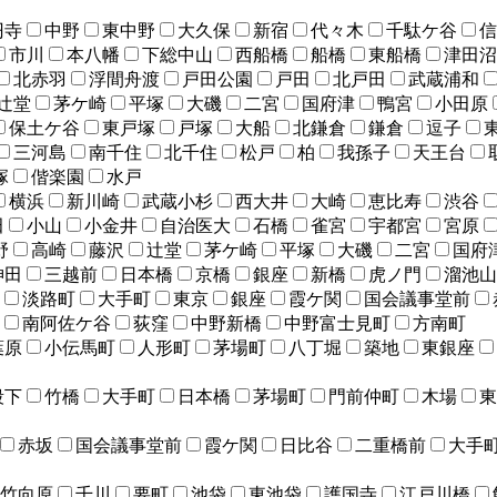
円寺
中野
東中野
大久保
新宿
代々木
千駄ケ谷
信
市川
本八幡
下総中山
西船橋
船橋
東船橋
津田沼
北赤羽
浮間舟渡
戸田公園
戸田
北戸田
武蔵浦和
辻堂
茅ケ崎
平塚
大磯
二宮
国府津
鴨宮
小田原
保土ケ谷
東戸塚
戸塚
大船
北鎌倉
鎌倉
逗子
三河島
南千住
北千住
松戸
柏
我孫子
天王台
塚
偕楽園
水戸
横浜
新川崎
武蔵小杉
西大井
大崎
恵比寿
渋谷
田
小山
小金井
自治医大
石橋
雀宮
宇都宮
宮原
野
高崎
藤沢
辻堂
茅ケ崎
平塚
大磯
二宮
国府
神田
三越前
日本橋
京橋
銀座
新橋
虎ノ門
溜池山
淡路町
大手町
東京
銀座
霞ケ関
国会議事堂前
南阿佐ケ谷
荻窪
中野新橋
中野富士見町
方南町
葉原
小伝馬町
人形町
茅場町
八丁堀
築地
東銀座
段下
竹橋
大手町
日本橋
茅場町
門前仲町
木場
東
赤坂
国会議事堂前
霞ケ関
日比谷
二重橋前
大手
竹向原
千川
要町
池袋
東池袋
護国寺
江戸川橋