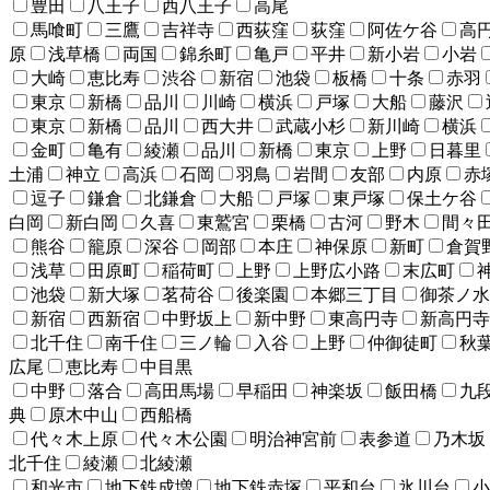
豊田
八王子
西八王子
高尾
馬喰町
三鷹
吉祥寺
西荻窪
荻窪
阿佐ケ谷
高
原
浅草橋
両国
錦糸町
亀戸
平井
新小岩
小岩
大崎
恵比寿
渋谷
新宿
池袋
板橋
十条
赤羽
東京
新橋
品川
川崎
横浜
戸塚
大船
藤沢
東京
新橋
品川
西大井
武蔵小杉
新川崎
横浜
金町
亀有
綾瀬
品川
新橋
東京
上野
日暮里
土浦
神立
高浜
石岡
羽鳥
岩間
友部
内原
赤
逗子
鎌倉
北鎌倉
大船
戸塚
東戸塚
保土ケ谷
白岡
新白岡
久喜
東鷲宮
栗橋
古河
野木
間々
熊谷
籠原
深谷
岡部
本庄
神保原
新町
倉賀
浅草
田原町
稲荷町
上野
上野広小路
末広町
池袋
新大塚
茗荷谷
後楽園
本郷三丁目
御茶ノ水
新宿
西新宿
中野坂上
新中野
東高円寺
新高円寺
北千住
南千住
三ノ輪
入谷
上野
仲御徒町
秋
広尾
恵比寿
中目黒
中野
落合
高田馬場
早稲田
神楽坂
飯田橋
九
典
原木中山
西船橋
代々木上原
代々木公園
明治神宮前
表参道
乃木坂
北千住
綾瀬
北綾瀬
和光市
地下鉄成増
地下鉄赤塚
平和台
氷川台
小