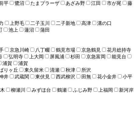
前平
鷺沼
たまプラーザ
あざみ野
江田
市が尾
藤
力
上野毛
二子玉川
二子新地
高津
溝の口
町
池上
蓮沼
蒲田
手
京急川崎
八丁畷
鶴見市場
京急鶴見
花月総持寺
谷
弘明寺
上大岡
屏風浦
杉田
京急富岡
能見台
浦賀
浦賀
ばりヶ丘
東久留米
清瀬
秋津
所沢
神井
武蔵関
東伏見
西武柳沢
田無
花小金井
小平
木
柳瀬川
みずほ台
鶴瀬
ふじみ野
上福岡
新河岸