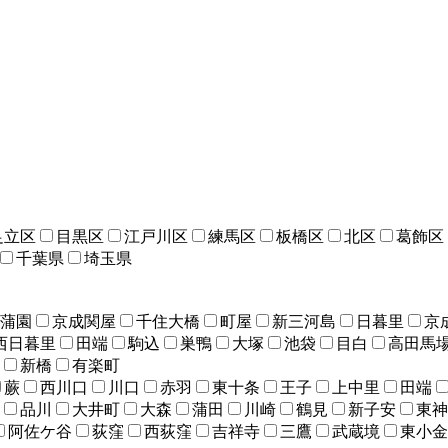
足立区
目黒区
江戸川区
練馬区
板橋区
北区
葛飾区
千葉県
埼玉県
蒲園
京成関屋
千住大橋
町屋
新三河島
日暮里
京
西日暮里
田端
駒込
巣鴨
大塚
池袋
目白
高田馬
新橋
有楽町
蕨
西川口
川口
赤羽
東十条
王子
上中里
田端
品川
大井町
大森
蒲田
川崎
鶴見
新子安
東神
阿佐ケ谷
荻窪
西荻窪
吉祥寺
三鷹
武蔵境
東小金