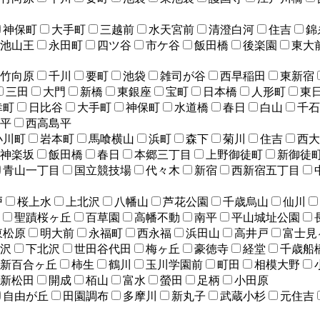
神保町
大手町
三越前
水天宮前
清澄白河
住吉
錦
池山王
永田町
四ツ谷
市ケ谷
飯田橋
後楽園
東大
竹向原
千川
要町
池袋
雑司が谷
西早稲田
東新宿
三田
大門
新橋
東銀座
宝町
日本橋
人形町
東
幸町
日比谷
大手町
神保町
水道橋
春日
白山
千石
平
西高島平
小川町
岩本町
馬喰横山
浜町
森下
菊川
住吉
西大
神楽坂
飯田橋
春日
本郷三丁目
上野御徒町
新御徒
青山一丁目
国立競技場
代々木
新宿
西新宿五丁目
戸
桜上水
上北沢
八幡山
芦花公園
千歳烏山
仙川
聖蹟桜ヶ丘
百草園
高幡不動
南平
平山城址公園
東松原
明大前
永福町
西永福
浜田山
高井戸
富士見
沢
下北沢
世田谷代田
梅ヶ丘
豪徳寺
経堂
千歳船
新百合ヶ丘
柿生
鶴川
玉川学園前
町田
相模大野
新松田
開成
栢山
富水
螢田
足柄
小田原
自由が丘
田園調布
多摩川
新丸子
武蔵小杉
元住吉