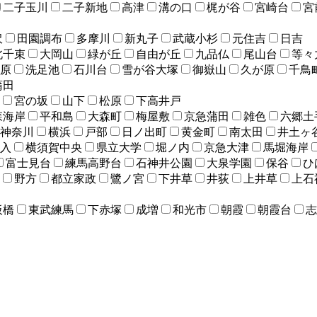
二子玉川
二子新地
高津
溝の口
梶が谷
宮崎台
宮
沢
田園調布
多摩川
新丸子
武蔵小杉
元住吉
日吉
北千束
大岡山
緑が丘
自由が丘
九品仏
尾山台
等々
原
洗足池
石川台
雪が谷大塚
御嶽山
久が原
千鳥
蒲田
宮の坂
山下
松原
下高井戸
森海岸
平和島
大森町
梅屋敷
京急蒲田
雑色
六郷土
神奈川
横浜
戸部
日ノ出町
黄金町
南太田
井土ヶ
入
横須賀中央
県立大学
堀ノ内
京急大津
馬堀海岸
富士見台
練馬高野台
石神井公園
大泉学園
保谷
ひ
野方
都立家政
鷺ノ宮
下井草
井荻
上井草
上石
板橋
東武練馬
下赤塚
成増
和光市
朝霞
朝霞台
志