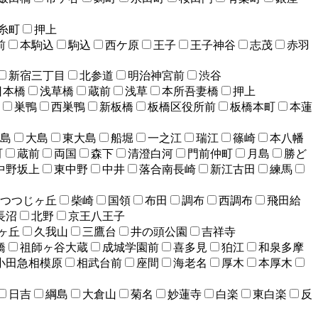
糸町
押上
前
本駒込
駒込
西ケ原
王子
王子神谷
志茂
赤羽
新宿三丁目
北参道
明治神宮前
渋谷
日本橋
浅草橋
蔵前
浅草
本所吾妻橋
押上
巣鴨
西巣鴨
新板橋
板橋区役所前
板橋本町
本蓮
島
大島
東大島
船堀
一之江
瑞江
篠崎
本八幡
町
蔵前
両国
森下
清澄白河
門前仲町
月島
勝ど
中野坂上
東中野
中井
落合南長崎
新江古田
練馬
つつじヶ丘
柴崎
国領
布田
調布
西調布
飛田給
長沼
北野
京王八王子
ヶ丘
久我山
三鷹台
井の頭公園
吉祥寺
橋
祖師ヶ谷大蔵
成城学園前
喜多見
狛江
和泉多摩
小田急相模原
相武台前
座間
海老名
厚木
本厚木
日吉
綱島
大倉山
菊名
妙蓮寺
白楽
東白楽
反