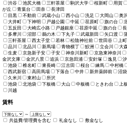
渋谷
池尻大橋
三軒茶屋
駒沢大学
桜新町
用賀
が丘
青葉台
田奈
長津田
目黒
不動前
武蔵小山
西小山
洗足
大岡山
奥
大井町
下神明
戸越公園
中延
荏原町
旗の台
五反田
大崎広小路
戸越銀座
荏原中延
旗の台
長
多摩川
沼部
鵜の木
下丸子
武蔵新田
矢口渡
三軒茶屋
西太子堂
若林
松陰神社前
世田谷
上町
品川
北品川
新馬場
青物横丁
鮫洲
立会川
大
生麦
京急新子安
子安
神奈川新町
京急東神奈川
金沢文庫
金沢八景
追浜
京急田浦
安針塚
逸見
汐
池袋
椎名町
東長崎
江古田
桜台
練馬
中村橋
西武新宿
高田馬場
下落合
中井
新井薬師前
沼袋
久米川
東村山
所沢
池袋
北池袋
下板橋
大山
中板橋
ときわ台
上
川越
賃料
～
共益費/管理費を含む
礼金なし
敷金なし