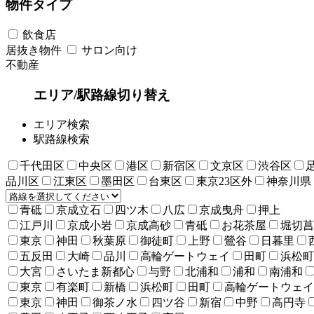
物件タイプ
飲食店
居抜き物件
サロン向け
不動産
エリア/駅路線切り替え
エリア検索
駅路線検索
千代田区
中央区
港区
新宿区
文京区
渋谷区
品川区
江東区
墨田区
台東区
東京23区外
神奈川県
青砥
京成立石
四ツ木
八広
京成曳舟
押上
江戸川
京成小岩
京成高砂
青砥
お花茶屋
堀切菖
東京
神田
秋葉原
御徒町
上野
鶯谷
日暮里
五反田
大崎
品川
高輪ゲートウェイ
田町
浜松町
大宮
さいたま新都心
与野
北浦和
浦和
南浦和
東京
有楽町
新橋
浜松町
田町
高輪ゲートウェイ
東京
神田
御茶ノ水
四ツ谷
新宿
中野
高円寺