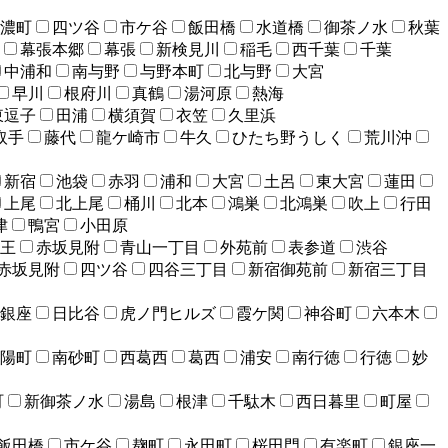
濃町
四ツ谷
市ケ谷
飯田橋
水道橋
御茶ノ水
秋葉
幕張本郷
幕張
新検見川
稲毛
西千葉
千葉
中浦和
南与野
与野本町
北与野
大宮
早川
根府川
真鶴
湯河原
熱海
東逗子
田浦
横須賀
衣笠
久里浜
取手
藤代
龍ケ崎市
牛久
ひたち野うしく
荒川沖
新宿
池袋
赤羽
浦和
大宮
土呂
東大宮
蓮田
上尾
北上尾
桶川
北本
鴻巣
北鴻巣
吹上
行田
津
鴨宮
小田原
王
赤坂見附
青山一丁目
外苑前
表参道
渋谷
赤坂見附
四ツ谷
四谷三丁目
新宿御苑前
新宿三丁目
銀座
日比谷
虎ノ門ヒルズ
霞ケ関
神谷町
六本木
陽町
南砂町
西葛西
葛西
浦安
南行徳
行徳
妙
町
新御茶ノ水
湯島
根津
千駄木
西日暮里
町屋
飯田橋
市ケ谷
麹町
永田町
桜田門
有楽町
銀座一