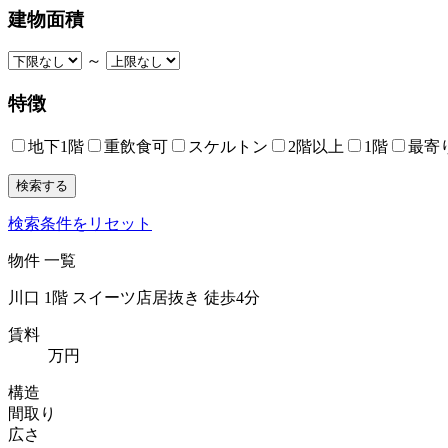
建物面積
～
特徴
地下1階
重飲食可
スケルトン
2階以上
1階
最寄
検索条件をリセット
物件 一覧
川口 1階 スイーツ店居抜き 徒歩4分
賃料
万円
構造
間取り
広さ