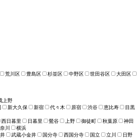
荒川区
豊島区
杉並区
中野区
世田谷区
大田区
成上野
場
新大久保
新宿
代々木
原宿
渋谷
恵比寿
目黒
西日暮里
日暮里
鶯谷
上野
御徒町
秋葉原
神田
奈川
横浜
井
武蔵小金井
国分寺
西国分寺
国立
立川
日野