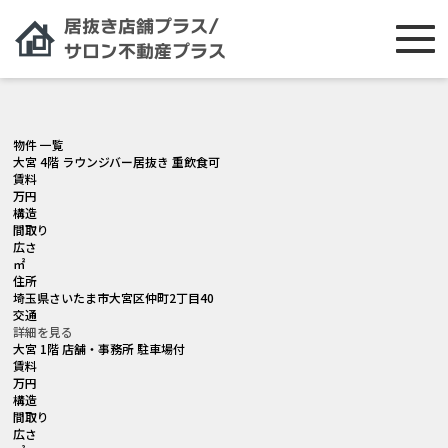
[smartslider3 slider="2"]
物件 一覧
大宮 4階 ラウンジバー居抜き 重飲食可
賃料
万円
構造
間取り
広さ
㎡
住所
埼玉県さいたま市大宮区仲町2丁目40
交通
詳細を見る
大宮 1階 店舗・事務所 駐車場付
賃料
万円
構造
間取り
広さ