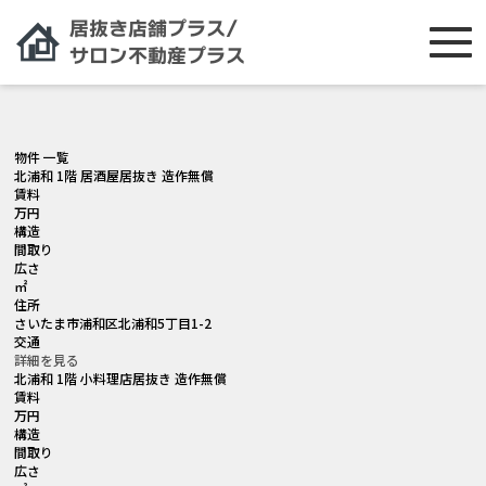
[smartslider3 slider="2"]
物件 一覧
北浦和 1階 居酒屋居抜き 造作無償
賃料
万円
構造
間取り
広さ
㎡
住所
さいたま市浦和区北浦和5丁目1-2
交通
詳細を見る
北浦和 1階 小料理店居抜き 造作無償
賃料
万円
構造
間取り
広さ