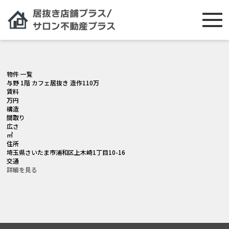
[smartslider3 slider="2"]
物件 一覧
与野 1階 カフェ居抜き 造作110万
賃料
万円
構造
間取り
広さ
㎡
住所
埼玉県さいたま市浦和区上木崎1丁目10-16
交通
詳細を見る