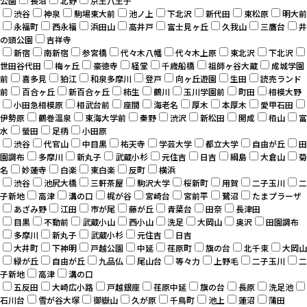
公園
長沼
北野
京王八王子
渋谷
神泉
駒場東大前
池ノ上
下北沢
新代田
東松原
明大前
永福町
西永福
浜田山
高井戸
富士見ヶ丘
久我山
三鷹台
井
の頭公園
吉祥寺
新宿
南新宿
参宮橋
代々木八幡
代々木上原
東北沢
下北沢
世田谷代田
梅ヶ丘
豪徳寺
経堂
千歳船橋
祖師ヶ谷大蔵
成城学園
前
喜多見
狛江
和泉多摩川
登戸
向ヶ丘遊園
生田
読売ランド
前
百合ヶ丘
新百合ヶ丘
柿生
鶴川
玉川学園前
町田
相模大野
小田急相模原
相武台前
座間
海老名
厚木
本厚木
愛甲石田
伊勢原
鶴巻温泉
東海大学前
秦野
渋沢
新松田
開成
栢山
富
水
螢田
足柄
小田原
渋谷
代官山
中目黒
祐天寺
学芸大学
都立大学
自由が丘
田
園調布
多摩川
新丸子
武蔵小杉
元住吉
日吉
綱島
大倉山
菊
名
妙蓮寺
白楽
東白楽
反町
横浜
渋谷
池尻大橋
三軒茶屋
駒沢大学
桜新町
用賀
二子玉川
二
子新地
高津
溝の口
梶が谷
宮崎台
宮前平
鷺沼
たまプラーザ
あざみ野
江田
市が尾
藤が丘
青葉台
田奈
長津田
目黒
不動前
武蔵小山
西小山
洗足
大岡山
奥沢
田園調布
多摩川
新丸子
武蔵小杉
元住吉
日吉
大井町
下神明
戸越公園
中延
荏原町
旗の台
北千束
大岡山
緑が丘
自由が丘
九品仏
尾山台
等々力
上野毛
二子玉川
二
子新地
高津
溝の口
五反田
大崎広小路
戸越銀座
荏原中延
旗の台
長原
洗足池
石川台
雪が谷大塚
御嶽山
久が原
千鳥町
池上
蓮沼
蒲田