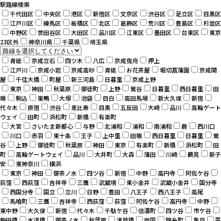
駅路線検索
千代田区
中央区
港区
新宿区
文京区
渋谷区
足立区
目黒区
江戸川区
練馬区
板橋区
北区
葛飾区
荒川区
豊島区
杉並区
中野区
世田谷区
大田区
品川区
江東区
墨田区
台東区
東京
23区外
神奈川県
千葉県
埼玉県
青砥
京成立石
四ツ木
八広
京成曳舟
押上
江戸川
京成小岩
京成高砂
青砥
お花茶屋
堀切菖蒲園
京成関
屋
千住大橋
町屋
新三河島
日暮里
京成上野
東京
神田
秋葉原
御徒町
上野
鶯谷
日暮里
西日暮里
田
端
駒込
巣鴨
大塚
池袋
目白
高田馬場
新大久保
新宿
代々木
原宿
渋谷
恵比寿
目黒
五反田
大崎
品川
高輪ゲート
ウェイ
田町
浜松町
新橋
有楽町
大宮
さいたま新都心
与野
北浦和
浦和
南浦和
蕨
西川口
川口
赤羽
東十条
王子
上中里
田端
西日暮里
日暮里
鶯
谷
上野
御徒町
秋葉原
神田
東京
有楽町
新橋
浜松町
田
町
高輪ゲートウェイ
品川
大井町
大森
蒲田
川崎
鶴見
新子
安
東神奈川
横浜
東京
神田
御茶ノ水
四ツ谷
新宿
中野
高円寺
阿佐ケ谷
荻窪
西荻窪
吉祥寺
三鷹
武蔵境
東小金井
武蔵小金井
国分寺
西国分寺
国立
立川
日野
豊田
八王子
西八王子
高尾
馬喰町
三鷹
吉祥寺
西荻窪
荻窪
阿佐ケ谷
高円寺
中野
東中野
大久保
新宿
代々木
千駄ケ谷
信濃町
四ツ谷
市ケ谷
飯田橋
水道橋
御茶ノ水
秋葉原
浅草橋
両国
錦糸町
亀戸
平