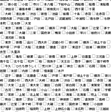
井
新小岩
小岩
市川
本八幡
下総中山
西船橋
船橋
東船橋
津田沼
幕張本郷
幕張
新検見川
稲毛
西千葉
千葉
大崎
恵比寿
渋谷
新宿
池袋
板橋
十条
赤羽
北赤羽
浮間舟渡
戸田公園
戸田
北戸田
武蔵浦和
中浦和
南与野
与野
本町
北与野
大宮
東京
新橋
品川
川崎
横浜
戸塚
大船
藤沢
辻堂
茅ケ
崎
平塚
大磯
二宮
国府津
鴨宮
小田原
早川
根府川
真鶴
湯河原
熱海
東京
新橋
品川
西大井
武蔵小杉
新川崎
横浜
保土ケ谷
東戸塚
戸塚
大船
北鎌倉
鎌倉
逗子
東逗子
田浦
横須賀
衣笠
久里浜
金町
亀有
綾瀬
品川
新橋
東京
上野
日暮里
三河島
南千住
北千住
松戸
柏
我孫子
天王台
取手
藤代
龍ケ崎市
牛久
ひたち野うしく
荒川沖
土浦
神立
高浜
石岡
羽鳥
岩間
友部
内原
赤塚
偕楽園
水戸
逗子
鎌倉
北鎌倉
大船
戸塚
東戸塚
保土ケ谷
横浜
新川
崎
武蔵小杉
西大井
大崎
恵比寿
渋谷
新宿
池袋
赤羽
浦
和
大宮
土呂
東大宮
蓮田
白岡
新白岡
久喜
東鷲宮
栗橋
古河
野木
間々田
小山
小金井
自治医大
石橋
雀宮
宇都
宮
宮原
上尾
北上尾
桶川
北本
鴻巣
北鴻巣
吹上
行田
熊谷
籠原
深谷
岡部
本庄
神保原
新町
倉賀野
高崎
藤沢
辻堂
茅ケ崎
平塚
大磯
二宮
国府津
鴨宮
小田原
浅草
田原町
稲荷町
上野
上野広小路
末広町
神田
三越前