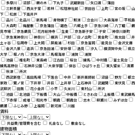
多摩川
沼部
鵜の木
下丸子
武蔵新田
矢口渡
蒲田
三軒茶屋
西太子堂
若林
松陰神社前
世田谷
上町
宮の坂
山
下
松原
下高井戸
品川
北品川
新馬場
青物横丁
鮫洲
立会川
大森海岸
平和島
大森町
梅屋敷
京急蒲田
雑色
六郷土手
京急川崎
八丁畷
鶴
見市場
京急鶴見
花月総持寺
生麦
京急新子安
子安
神奈川新町
京急東神奈川
神奈川
横浜
戸部
日ノ出町
黄金町
南太田
井
土ヶ谷
弘明寺
上大岡
屏風浦
杉田
京急富岡
能見台
金沢文庫
金沢八景
追浜
京急田浦
安針塚
逸見
汐入
横須賀中央
県立
大学
堀ノ内
京急大津
馬堀海岸
浦賀
浦賀
池袋
椎名町
東長崎
江古田
桜台
練馬
中村橋
富士見台
練馬高野台
石神井公園
大泉学園
保谷
ひばりヶ丘
東久留米
清瀬
秋津
所沢
西武新宿
高田馬場
下落合
中井
新井薬師前
沼袋
野方
都立
家政
鷺ノ宮
下井草
井荻
上井草
上石神井
武蔵関
東伏見
西
武柳沢
田無
花小金井
小平
久米川
東村山
所沢
池袋
北池袋
下板橋
大山
中板橋
ときわ台
上板橋
東武練馬
下赤塚
成増
和光市
朝霞
朝霞台
志木
柳瀬川
みずほ台
鶴瀬
ふじみ野
上福岡
新河岸
川越
賃料
～
共益費/管理費を含む
礼金なし
敷金なし
建物面積
～