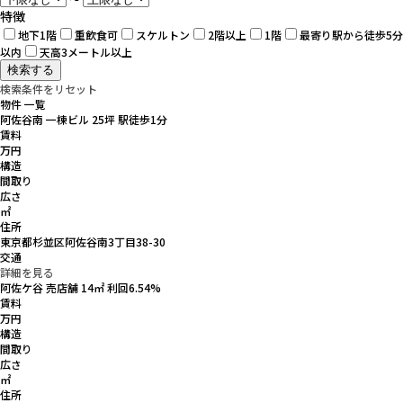
特徴
地下1階
重飲食可
スケルトン
2階以上
1階
最寄り駅から徒歩5分
以内
天高3メートル以上
検索条件をリセット
物件 一覧
阿佐谷南 一棟ビル 25坪 駅徒歩1分
賃料
万円
構造
間取り
広さ
㎡
住所
東京都杉並区阿佐谷南3丁目38-30
交通
詳細を見る
阿佐ケ谷 売店舗 14㎡ 利回6.54%
賃料
万円
構造
間取り
広さ
㎡
住所