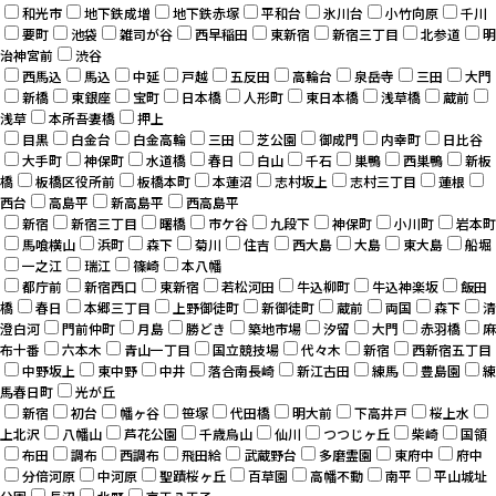
和光市
地下鉄成増
地下鉄赤塚
平和台
氷川台
小竹向原
千川
要町
池袋
雑司が谷
西早稲田
東新宿
新宿三丁目
北参道
明
治神宮前
渋谷
西馬込
馬込
中延
戸越
五反田
高輪台
泉岳寺
三田
大門
新橋
東銀座
宝町
日本橋
人形町
東日本橋
浅草橋
蔵前
浅草
本所吾妻橋
押上
目黒
白金台
白金高輪
三田
芝公園
御成門
内幸町
日比谷
大手町
神保町
水道橋
春日
白山
千石
巣鴨
西巣鴨
新板
橋
板橋区役所前
板橋本町
本蓮沼
志村坂上
志村三丁目
蓮根
西台
高島平
新高島平
西高島平
新宿
新宿三丁目
曙橋
市ケ谷
九段下
神保町
小川町
岩本町
馬喰横山
浜町
森下
菊川
住吉
西大島
大島
東大島
船堀
一之江
瑞江
篠崎
本八幡
都庁前
新宿西口
東新宿
若松河田
牛込柳町
牛込神楽坂
飯田
橋
春日
本郷三丁目
上野御徒町
新御徒町
蔵前
両国
森下
清
澄白河
門前仲町
月島
勝どき
築地市場
汐留
大門
赤羽橋
麻
布十番
六本木
青山一丁目
国立競技場
代々木
新宿
西新宿五丁目
中野坂上
東中野
中井
落合南長崎
新江古田
練馬
豊島園
練
馬春日町
光が丘
新宿
初台
幡ヶ谷
笹塚
代田橋
明大前
下高井戸
桜上水
上北沢
八幡山
芦花公園
千歳烏山
仙川
つつじヶ丘
柴崎
国領
布田
調布
西調布
飛田給
武蔵野台
多磨霊園
東府中
府中
分倍河原
中河原
聖蹟桜ヶ丘
百草園
高幡不動
南平
平山城址