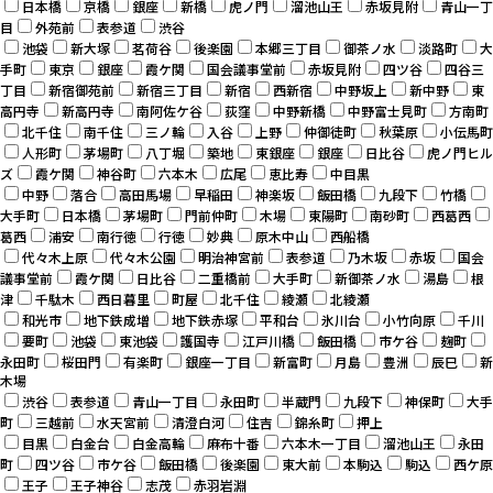
日本橋
京橋
銀座
新橋
虎ノ門
溜池山王
赤坂見附
青山一丁
目
外苑前
表参道
渋谷
池袋
新大塚
茗荷谷
後楽園
本郷三丁目
御茶ノ水
淡路町
大
手町
東京
銀座
霞ケ関
国会議事堂前
赤坂見附
四ツ谷
四谷三
丁目
新宿御苑前
新宿三丁目
新宿
西新宿
中野坂上
新中野
東
高円寺
新高円寺
南阿佐ケ谷
荻窪
中野新橋
中野富士見町
方南町
北千住
南千住
三ノ輪
入谷
上野
仲御徒町
秋葉原
小伝馬町
人形町
茅場町
八丁堀
築地
東銀座
銀座
日比谷
虎ノ門ヒル
ズ
霞ケ関
神谷町
六本木
広尾
恵比寿
中目黒
中野
落合
高田馬場
早稲田
神楽坂
飯田橋
九段下
竹橋
大手町
日本橋
茅場町
門前仲町
木場
東陽町
南砂町
西葛西
葛西
浦安
南行徳
行徳
妙典
原木中山
西船橋
代々木上原
代々木公園
明治神宮前
表参道
乃木坂
赤坂
国会
議事堂前
霞ケ関
日比谷
二重橋前
大手町
新御茶ノ水
湯島
根
津
千駄木
西日暮里
町屋
北千住
綾瀬
北綾瀬
和光市
地下鉄成増
地下鉄赤塚
平和台
氷川台
小竹向原
千川
要町
池袋
東池袋
護国寺
江戸川橋
飯田橋
市ケ谷
麹町
永田町
桜田門
有楽町
銀座一丁目
新富町
月島
豊洲
辰巳
新
木場
渋谷
表参道
青山一丁目
永田町
半蔵門
九段下
神保町
大手
町
三越前
水天宮前
清澄白河
住吉
錦糸町
押上
目黒
白金台
白金高輪
麻布十番
六本木一丁目
溜池山王
永田
町
四ツ谷
市ケ谷
飯田橋
後楽園
東大前
本駒込
駒込
西ケ原
王子
王子神谷
志茂
赤羽岩淵