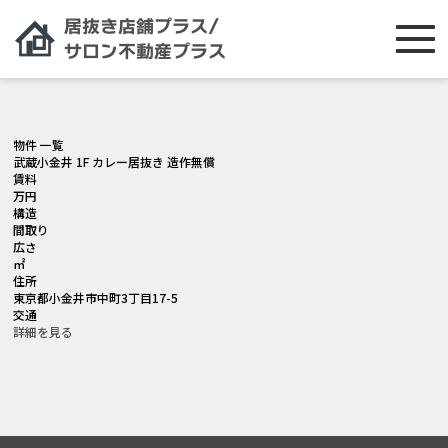
[smartslider3 slider="2"]
物件 一覧
武蔵小金井 1F カレー居抜き 造作無償
賃料
万円
構造
間取り
広さ
㎡
住所
東京都小金井市中町3丁目17-5
交通
詳細を見る