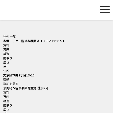
[smartslider3 slider="2"]
物件 一覧
本郷三丁目 1階 店舗居抜き 1フロア1テナント
賃料
万円
構造
間取り
広さ
㎡
住所
文京区本郷2丁目13-10
交通
詳細を見る
淡路町 5階 事務所居抜き 徒歩2分
賃料
万円
構造
間取り
広さ