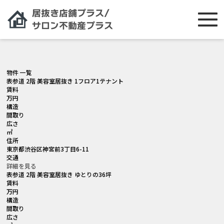
[smartslider3 slider="2"]
物件 一覧
表参道 2階 美容室居抜き 1フロア1テナント
賃料
万円
構造
間取り
広さ
㎡
住所
東京都渋谷区神宮前3丁目6-11
交通
詳細を見る
表参道 2階 美容室居抜き ゆとりの36坪
賃料
万円
構造
間取り
広さ