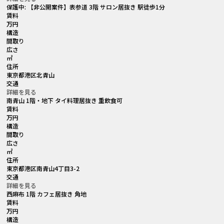
保護中: 【非公開案件】表参道 3階 サロン居抜き 駅徒歩1分
賃料
万円
構造
間取り
広さ
㎡
住所
東京都港区北青山
交通
詳細を見る
南青山 1階・地下 タイ料理居抜き 重飲食可
賃料
万円
構造
間取り
広さ
㎡
住所
東京都港区南青山4丁目3-2
交通
詳細を見る
西麻布 1階 カフェ居抜き 角地
賃料
万円
構造