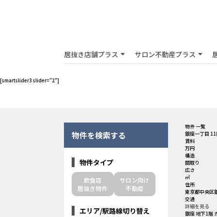
居抜き店舗プラス
サロン不動産プラス
[smartslider3 slider="2"]
物件 一覧
物件を検索する
銀座一丁目 11
賃料
万円
構造
物件タイプ
間取り
広さ
㎡
飲食店
サロン向け
住所
居抜き物件
不動産
東京都中央区銀
交通
詳細を見る
エリア/駅路線切り替え
銀座 地下1階