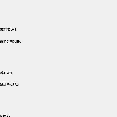
座4丁目10-3
屋居抜き 3駅利用可
1-16-6
居抜き 駅徒歩3分
10-11