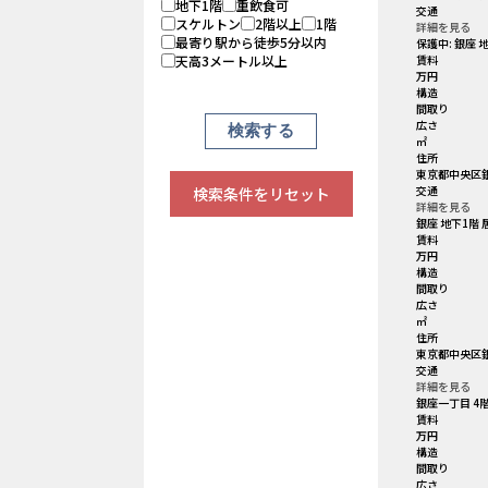
地下1階
重飲食可
交通
スケルトン
2階以上
1階
詳細を見る
最寄り駅から徒歩5分以内
保護中: 銀座
天高3メートル以上
賃料
万円
構造
間取り
広さ
㎡
住所
東京都中央区銀座
交通
検索条件をリセット
詳細を見る
銀座 地下1階
賃料
万円
構造
間取り
広さ
㎡
住所
東京都中央区銀
交通
詳細を見る
銀座一丁目 4
賃料
万円
構造
間取り
広さ