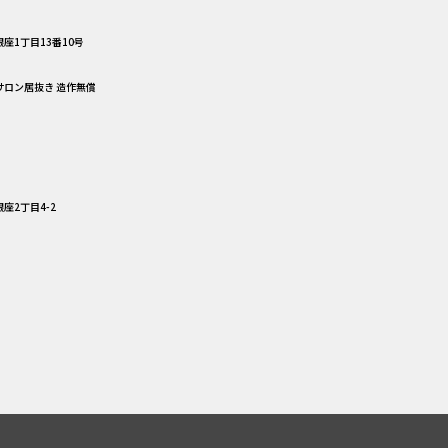
座1丁目13番10号
容サロン居抜き 造作無償
座2丁目4-2