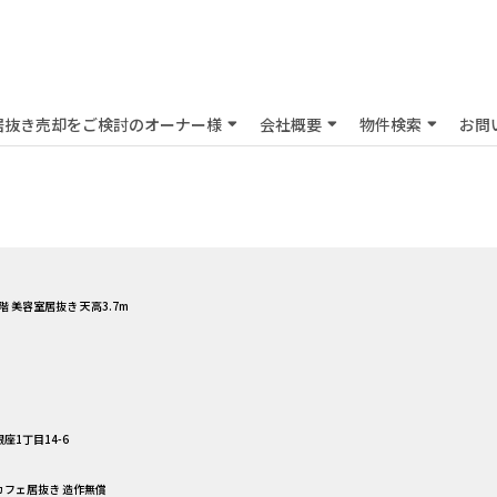
居抜き売却をご検討のオーナー様
会社概要
物件検索
お問
階 美容室居抜き 天高3.7m
座1丁目14-6
 カフェ居抜き 造作無償