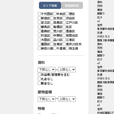
賃料
エリア検索
駅路線検索
万円
構造
千代田区
中央区
港区
間取り
広さ
新宿区
文京区
渋谷区
㎡
足立区
目黒区
江戸川区
住所
練馬区
板橋区
北区
東京都中央区銀
葛飾区
荒川区
豊島区
交通
杉並区
中野区
世田谷区
詳細を見る
大田区
品川区
江東区
銀座 1階 呉服
墨田区
台東区
東京23区外
賃料
万円
神奈川県
千葉県
埼玉県
構造
間取り
広さ
賃料
㎡
住所
～
東京都中央区銀座
共益費/管理費を含む
交通
詳細を見る
礼金なし
銀座 6階 医院
敷金なし
賃料
万円
建物面積
構造
間取り
～
広さ
㎡
特徴
住所
中央区銀座2丁目