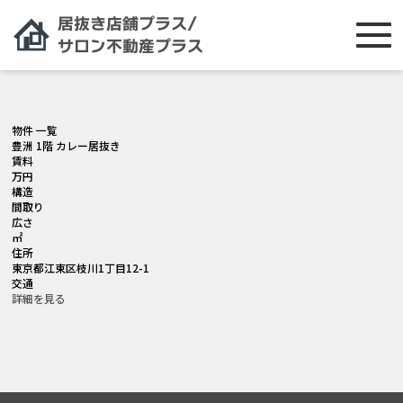
[smartslider3 slider="2"]
物件 一覧
豊洲 1階 カレー居抜き
賃料
万円
構造
間取り
広さ
㎡
住所
東京都江東区枝川1丁目12-1
交通
詳細を見る