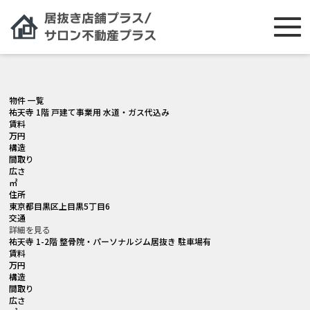
[smartslider3 slider="2"]
物件 一覧
祐天寺 1階 戸建て事業用 水道・ガス代込み
賃料
万円
構造
間取り
広さ
㎡
住所
東京都目黒区上目黒5丁目6
交通
詳細を見る
祐天寺 1-2階 整骨院・パーソナルジム居抜き 駐車場有
賃料
万円
構造
間取り
広さ