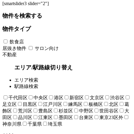
[smartslider3 slider="2"]
物件を検索する
物件タイプ
飲食店
居抜き物件
サロン向け
不動産
エリア/駅路線切り替え
エリア検索
駅路線検索
千代田区
中央区
港区
新宿区
文京区
渋谷区
足立区
目黒区
江戸川区
練馬区
板橋区
北区
葛
飾区
荒川区
豊島区
杉並区
中野区
世田谷区
大
田区
品川区
江東区
墨田区
台東区
東京23区外
神奈川県
千葉県
埼玉県