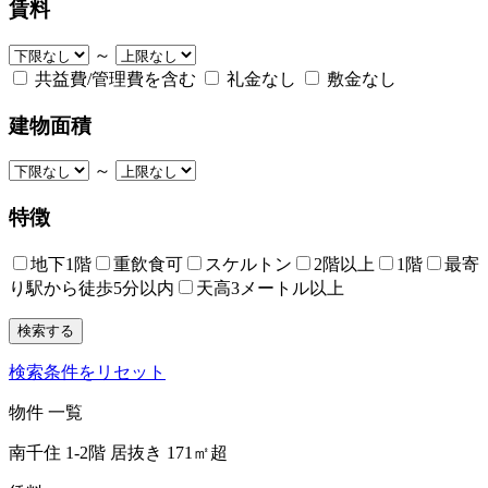
賃料
～
共益費/管理費を含む
礼金なし
敷金なし
建物面積
～
特徴
地下1階
重飲食可
スケルトン
2階以上
1階
最寄
り駅から徒歩5分以内
天高3メートル以上
検索条件をリセット
物件 一覧
南千住 1-2階 居抜き 171㎡超