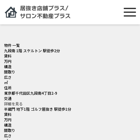
[smartslider3 slider="2"]
物件 一覧
九段南 1階 スケルトン 駅徒歩2分
賃料
万円
構造
間取り
広さ
㎡
住所
東京都千代田区九段南4丁目2-9
交通
詳細を見る
半蔵門 地下1階 ゴルフ居抜き 駅徒歩1分
賃料
万円
構造
間取り
広さ