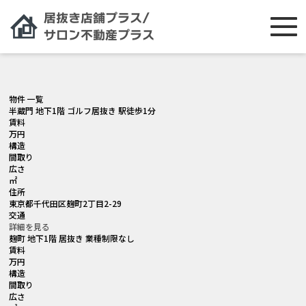
[smartslider3 slider="2"]
物件 一覧
半蔵門 地下1階 ゴルフ居抜き 駅徒歩1分
賃料
万円
構造
間取り
広さ
㎡
住所
東京都千代田区麹町2丁目2-29
交通
詳細を見る
麹町 地下1階 居抜き 業種制限なし
賃料
万円
構造
間取り
広さ