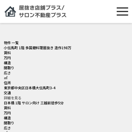
[smartslider3 slider="2"]
物件 一覧
小伝馬町 1階 多国籍料理居抜き 造作198万
賃料
万円
構造
間取り
広さ
㎡
住所
東京都中央区日本橋大伝馬町3-4
交通
詳細を見る
日本橋 1階 サロン向け 三越前徒歩5分
賃料
万円
構造
間取り
広さ