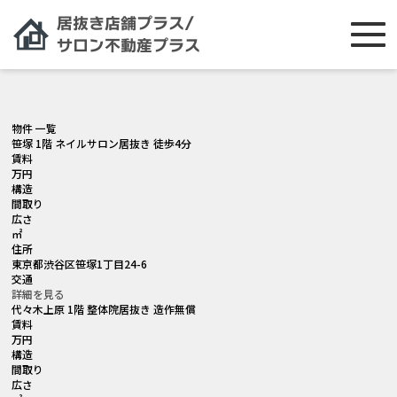
[smartslider3 slider="2"]
物件 一覧
笹塚 1階 ネイルサロン居抜き 徒歩4分
賃料
万円
構造
間取り
広さ
㎡
住所
東京都渋谷区笹塚1丁目24-6
交通
詳細を見る
代々木上原 1階 整体院居抜き 造作無償
賃料
万円
構造
間取り
広さ