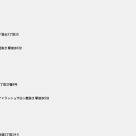
落合3丁目15
居抜き 駅徒歩5分
丁目25番8号
 アイラッシュサロン居抜き 駅徒歩5分
袋2丁目14-5