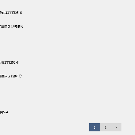
池袋3丁目25-6
テ居抜き 24時間可
袋2丁目51-8
屋居抜き 徒歩1分
目5-4
1
2