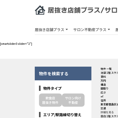
居抜き店舗プラス
サロン不動産プラス
[smartslider3 slider="2"]
物件 一覧
物件を検索する
池袋 1階 スケ
賃料
万円
構造
物件タイプ
間取り
広さ
㎡
飲食店
サロン向け
住所
居抜き物件
不動産
東京都豊島区池
交通
詳細を見る
エリア/駅路線切り替え
目白 1階 スケ