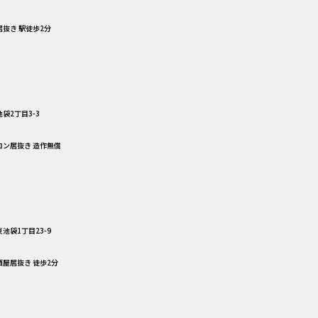
居抜き 駅徒歩2分
袋2丁目3-3
サロン居抜き 造作無償
池袋1丁目23-9
酒屋居抜き 徒歩2分