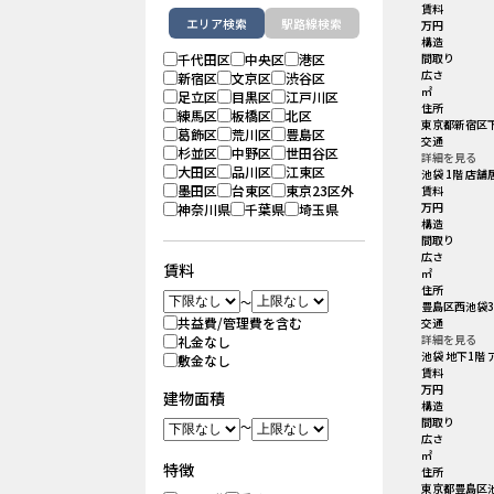
賃料
エリア検索
駅路線検索
万円
構造
千代田区
中央区
港区
間取り
広さ
新宿区
文京区
渋谷区
㎡
足立区
目黒区
江戸川区
住所
練馬区
板橋区
北区
東京都新宿区下
葛飾区
荒川区
豊島区
交通
杉並区
中野区
世田谷区
詳細を見る
大田区
品川区
江東区
池袋 1階 店舗
墨田区
台東区
東京23区外
賃料
万円
神奈川県
千葉県
埼玉県
構造
間取り
広さ
賃料
㎡
住所
～
豊島区西池袋3
共益費/管理費を含む
交通
詳細を見る
礼金なし
池袋 地下1階
敷金なし
賃料
万円
建物面積
構造
間取り
～
広さ
㎡
特徴
住所
東京都豊島区池