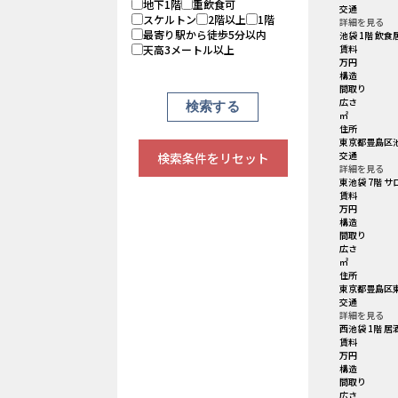
地下1階
重飲食可
交通
スケルトン
2階以上
1階
詳細を見る
最寄り駅から徒歩5分以内
池袋 1階 飲食
天高3メートル以上
賃料
万円
構造
間取り
広さ
㎡
住所
東京都豊島区池
交通
検索条件をリセット
詳細を見る
東池袋 7階 
賃料
万円
構造
間取り
広さ
㎡
住所
東京都豊島区東
交通
詳細を見る
西池袋 1階 居
賃料
万円
構造
間取り
広さ