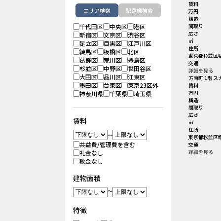
賃料
エリア検索
駅路線検索
万円
構造
千代田区
中央区
港区
間取り
広さ
新宿区
文京区
渋谷区
㎡
足立区
目黒区
江戸川区
住所
練馬区
板橋区
北区
東京都杉並区堀
葛飾区
荒川区
豊島区
交通
杉並区
中野区
世田谷区
詳細を見る
大田区
品川区
江東区
方南町 1階 
墨田区
台東区
東京23区外
賃料
万円
神奈川県
千葉県
埼玉県
構造
間取り
広さ
賃料
㎡
住所
～
東京都杉並区堀
共益費/管理費を含む
交通
詳細を見る
礼金なし
敷金なし
建物面積
～
特徴