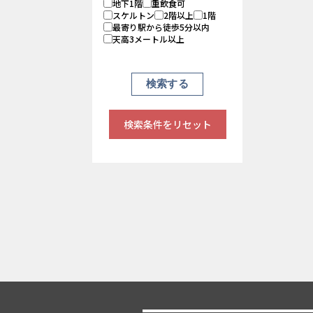
地下1階
重飲食可
スケルトン
2階以上
1階
最寄り駅から徒歩5分以内
天高3メートル以上
検索条件をリセット