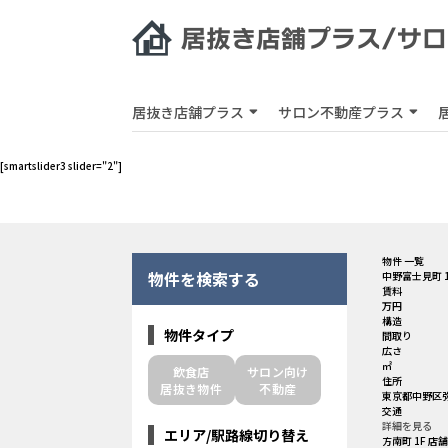
居抜き店舗プラス
サロン不動産プラス
[smartslider3 slider="2"]
物件 一覧
物件を検索する
中野富士見町 
賃料
万円
構造
物件タイプ
間取り
広さ
㎡
飲食店
サロン向け
住所
居抜き物件
不動産
東京都中野区弥
交通
詳細を見る
エリア/駅路線切り替え
方南町 1F 店