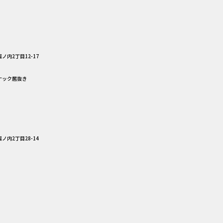
ノ内2丁目12-17
スナック居抜き
ノ内2丁目28-14