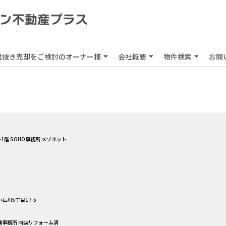
居抜き売却をご検討のオーナー様
会社概要
物件検索
お問
1階 SOHO事務所 メゾネット
石川5丁目17-5
店舗事務所 内装リフォーム済