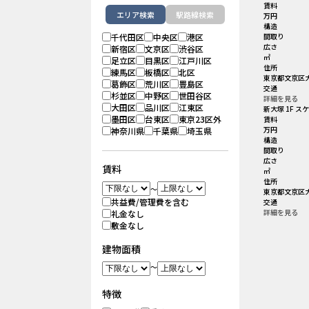
賃料
エリア検索
駅路線検索
万円
構造
千代田区
中央区
港区
間取り
広さ
新宿区
文京区
渋谷区
㎡
足立区
目黒区
江戸川区
住所
練馬区
板橋区
北区
東京都文京区大
葛飾区
荒川区
豊島区
交通
杉並区
中野区
世田谷区
詳細を見る
大田区
品川区
江東区
新大塚 1F ス
墨田区
台東区
東京23区外
賃料
万円
神奈川県
千葉県
埼玉県
構造
間取り
広さ
賃料
㎡
住所
～
東京都文京区大
共益費/管理費を含む
交通
詳細を見る
礼金なし
敷金なし
建物面積
～
特徴