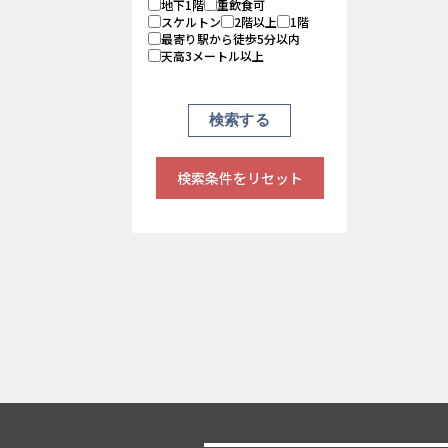
地下1階
重飲食可
スケルトン
2階以上
1階
最寄り駅から徒歩5分以内
天高3メートル以上
検索条件をリセット