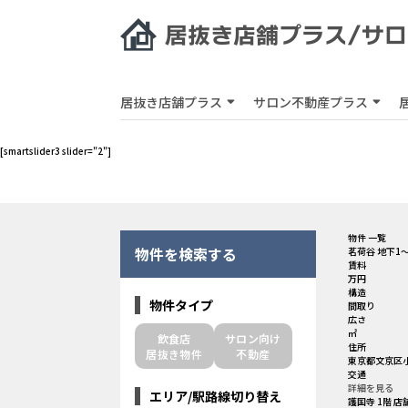
居抜き店舗プラス
サロン不動産プラス
[smartslider3 slider="2"]
物件 一覧
物件を検索する
茗荷谷 地下1〜
賃料
万円
構造
物件タイプ
間取り
広さ
㎡
飲食店
サロン向け
住所
居抜き物件
不動産
東京都文京区小
交通
詳細を見る
エリア/駅路線切り替え
護国寺 1階 