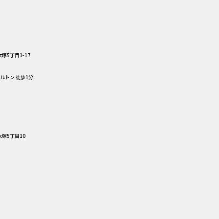
塚5丁目1-17
ケルトン 徒歩1分
塚5丁目10