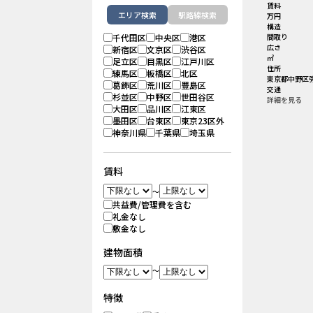
賃料
エリア検索
駅路線検索
万円
構造
千代田区
中央区
港区
間取り
広さ
新宿区
文京区
渋谷区
㎡
足立区
目黒区
江戸川区
住所
練馬区
板橋区
北区
東京都中野区
葛飾区
荒川区
豊島区
交通
杉並区
中野区
世田谷区
詳細を見る
大田区
品川区
江東区
墨田区
台東区
東京23区外
神奈川県
千葉県
埼玉県
賃料
～
共益費/管理費を含む
礼金なし
敷金なし
建物面積
～
特徴