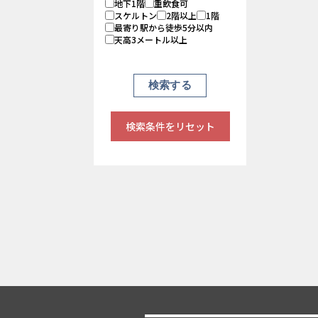
地下1階
重飲食可
スケルトン
2階以上
1階
最寄り駅から徒歩5分以内
天高3メートル以上
検索条件をリセット