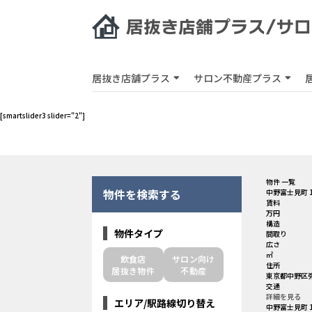
居抜き店舗プラス
サロン不動産プラス
[smartslider3 slider="2"]
物件 一覧
物件を検索する
中野富士見町 
賃料
万円
構造
物件タイプ
間取り
広さ
㎡
飲食店
サロン向け
住所
居抜き物件
不動産
東京都中野区弥
交通
詳細を見る
エリア/駅路線切り替え
中野富士見町 