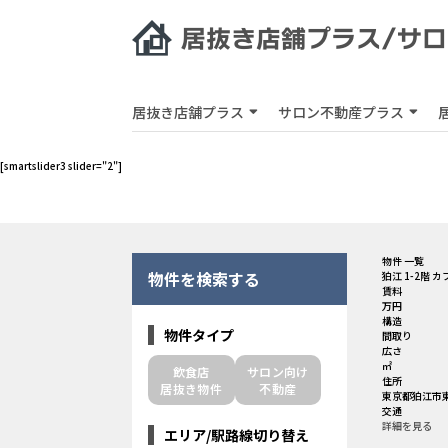
居抜き店舗プラス
サロン不動産プラス
[smartslider3 slider="2"]
物件 一覧
物件を検索する
狛江 1-2階 
賃料
万円
構造
物件タイプ
間取り
広さ
㎡
飲食店
サロン向け
住所
居抜き物件
不動産
東京都狛江市東和
交通
詳細を見る
エリア/駅路線切り替え