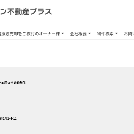
居抜き売却をご検討のオーナー様
会社概要
物件検索
お問
カフェ居抜き 造作無償
泉2-4-11