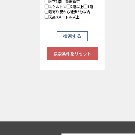
地下1階
重飲食可
スケルトン
2階以上
1階
最寄り駅から徒歩5分以内
天高3メートル以上
検索条件をリセット