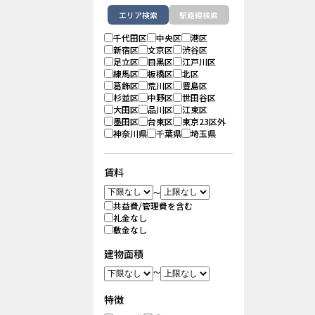
エリア検索
駅路線検索
千代田区
中央区
港区
新宿区
文京区
渋谷区
足立区
目黒区
江戸川区
練馬区
板橋区
北区
葛飾区
荒川区
豊島区
杉並区
中野区
世田谷区
大田区
品川区
江東区
墨田区
台東区
東京23区外
神奈川県
千葉県
埼玉県
賃料
～
共益費/管理費を含む
礼金なし
敷金なし
建物面積
～
特徴