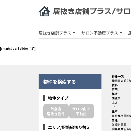
居抜き店舗プラス
サロン不動産プラス
[smartslider3 slider="2"]
物件 一覧
物件を検索する
駒場東大前 1階
賃料
万円
構造
物件タイプ
間取り
広さ
㎡
飲食店
サロン向け
住所
居抜き物件
不動産
東京都目黒区駒場
交通
詳細を見る
エリア/駅路線切り替え
駒場東大前 4