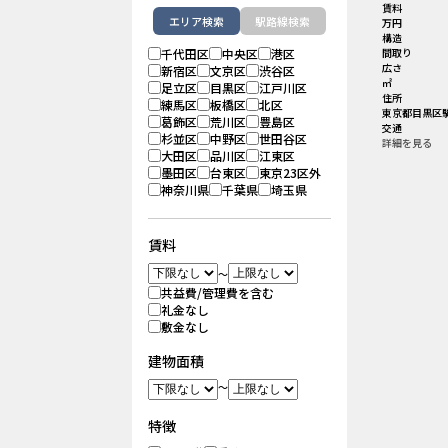
賃料
エリア検索
駅路線検索
万円
構造
千代田区
中央区
港区
間取り
広さ
新宿区
文京区
渋谷区
㎡
足立区
目黒区
江戸川区
住所
練馬区
板橋区
北区
東京都目黒区駒
葛飾区
荒川区
豊島区
交通
杉並区
中野区
世田谷区
詳細を見る
大田区
品川区
江東区
墨田区
台東区
東京23区外
神奈川県
千葉県
埼玉県
賃料
～
共益費/管理費を含む
礼金なし
敷金なし
建物面積
～
特徴