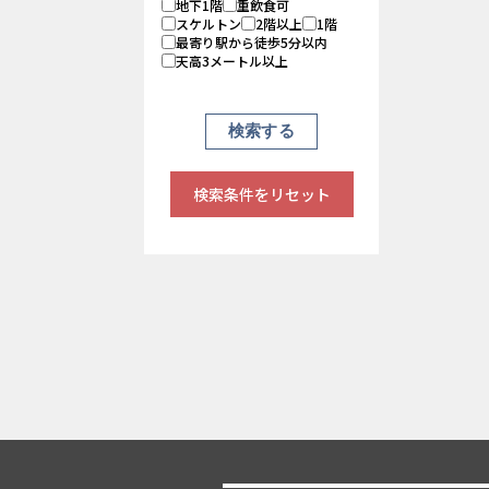
地下1階
重飲食可
スケルトン
2階以上
1階
最寄り駅から徒歩5分以内
天高3メートル以上
検索条件をリセット