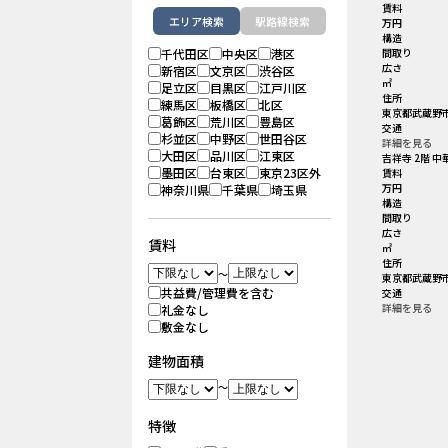
賃料
エリア検索
駅路線検索
万円
構造
千代田区
中央区
港区
間取り
広さ
新宿区
文京区
渋谷区
㎡
足立区
目黒区
江戸川区
住所
練馬区
板橋区
北区
東京都武蔵野市
葛飾区
荒川区
豊島区
交通
杉並区
中野区
世田谷区
詳細を見る
大田区
品川区
江東区
吉祥寺 2階 中
墨田区
台東区
東京23区外
賃料
万円
神奈川県
千葉県
埼玉県
構造
間取り
広さ
賃料
㎡
住所
～
東京都武蔵野市
共益費/管理費を含む
交通
詳細を見る
礼金なし
敷金なし
建物面積
～
特徴