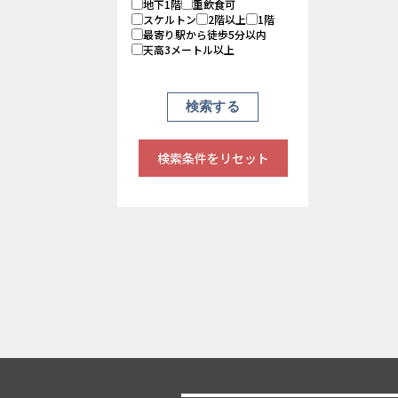
地下1階
重飲食可
スケルトン
2階以上
1階
最寄り駅から徒歩5分以内
天高3メートル以上
検索条件をリセット