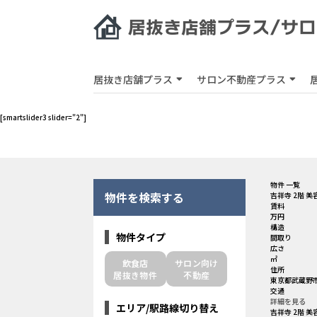
居抜き店舗プラス
サロン不動産プラス
[smartslider3 slider="2"]
物件 一覧
物件を検索する
吉祥寺 2階 
賃料
万円
構造
物件タイプ
間取り
広さ
㎡
飲食店
サロン向け
住所
居抜き物件
不動産
東京都武蔵野市
交通
詳細を見る
エリア/駅路線切り替え
吉祥寺 2階 