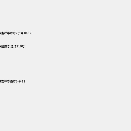
吉祥寺本町2丁目10-12
華居抜き 造作110万
吉祥寺南町1-9-11