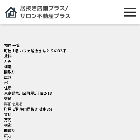
[smartslider3 slider="2"]
物件 一覧
町屋 1階 カフェ居抜き ゆとりの32坪
賃料
万円
構造
間取り
広さ
㎡
住所
東京都荒川区町屋1丁目2-18
交通
詳細を見る
町屋 2階 焼肉居抜き 徒歩3分
賃料
万円
構造
間取り
広さ