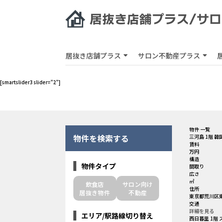
居抜き店舗プラス
サロン不動産プラス
[smartslider3 slider="2"]
物件 一覧
物件を検索する
三河島 1階 
賃料
万円
構造
物件タイプ
間取り
広さ
㎡
飲食店
サロン向け
住所
居抜き物件
不動産
東京都荒川区東
交通
詳細を見る
エリア/駅路線切り替え
西日暮里 1階