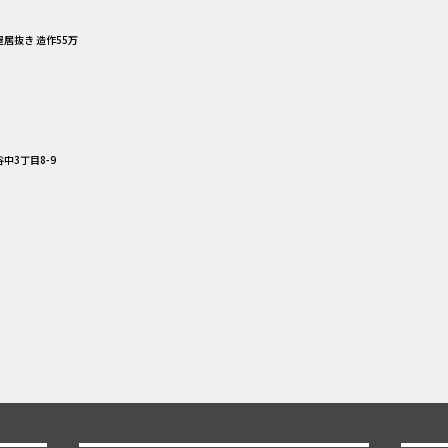
屋居抜き 造作55万
中3丁目8-9