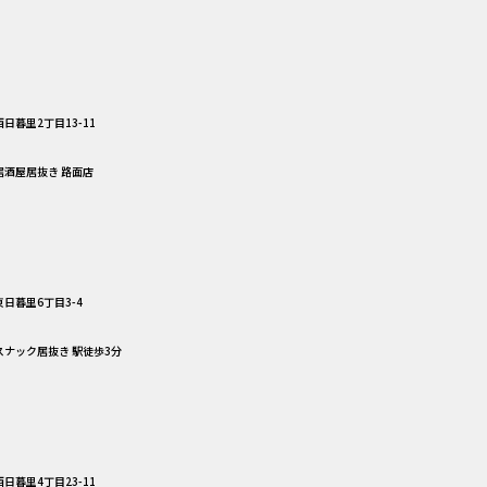
日暮里2丁目13-11
 居酒屋居抜き 路面店
日暮里6丁目3-4
 スナック居抜き 駅徒歩3分
日暮里4丁目23-11