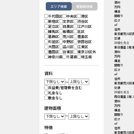
賃料
エリア検索
駅路線検索
万円
構造
千代田区
中央区
港区
間取り
広さ
新宿区
文京区
渋谷区
㎡
足立区
目黒区
江戸川区
住所
練馬区
板橋区
北区
東京都荒川区西
葛飾区
荒川区
豊島区
交通
杉並区
中野区
世田谷区
詳細を見る
大田区
品川区
江東区
東日暮里 1階
墨田区
台東区
東京23区外
賃料
万円
神奈川県
千葉県
埼玉県
構造
間取り
広さ
賃料
㎡
住所
～
東京都荒川区東
共益費/管理費を含む
交通
詳細を見る
礼金なし
西日暮里 1階
敷金なし
賃料
万円
建物面積
構造
間取り
～
広さ
㎡
特徴
住所
東京都荒川区西