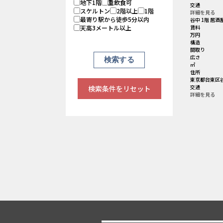
地下1階
重飲食可
交通
スケルトン
2階以上
1階
詳細を見る
最寄り駅から徒歩5分以内
谷中 1階 居酒
天高3メートル以上
賃料
万円
構造
間取り
広さ
㎡
住所
東京都台東区谷
交通
検索条件をリセット
詳細を見る