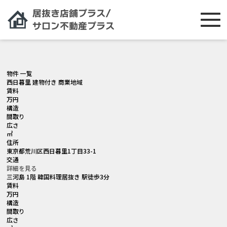
[smartslider3 slider="2"]
物件 一覧
西日暮里 建物付き 商業地域
賃料
万円
構造
間取り
広さ
㎡
住所
東京都荒川区西日暮里1丁目33-1
交通
詳細を見る
三河島 1階 韓国料理居抜き 駅徒歩3分
賃料
万円
構造
間取り
広さ