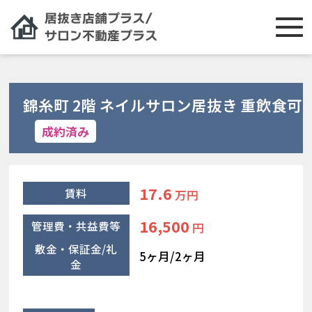
錦糸町 2階 ネイルサロン居抜き 重飲食可
成約済み
17.6
賃料
万円
16,500
管理費・共益費等
円
敷金・保証金/礼
5ヶ月/2ヶ月
金