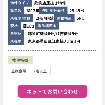
飲食店居抜き物件
物件タイプ
築12年
29.49㎡
築年数
使用部分面積
2階/4階建
SRC
所在階/階数
建物構造
居抜き
－
現状
造作譲渡金
錦糸町徒歩6分/住吉徒歩9分
最寄駅
東京都墨田区江東橋3丁目3-4
所在地
物件特徴
重飲食可
2階以上
ネットでお問い合わせ