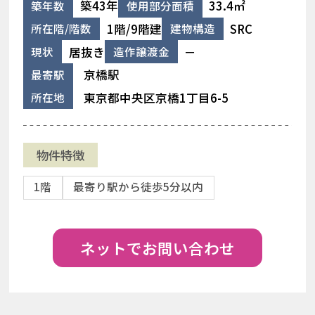
築43年
33.4㎡
築年数
使用部分面積
1階/9階建
SRC
所在階/階数
建物構造
居抜き
－
現状
造作譲渡金
京橋駅
最寄駅
東京都中央区京橋1丁目6-5
所在地
物件特徴
1階
最寄り駅から徒歩5分以内
ネットでお問い合わせ