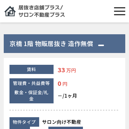
京橋 1階 物販居抜き 造作無償
33
賃料
万円
0
管理費・共益費等
円
敷金・保証金/礼
－/1ヶ月
金
サロン向け不動産
物件タイプ