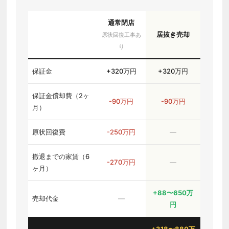
通常閉店
居抜き売却
原状回復工事あ
り
保証金
+320万円
+320万円
保証金償却費（2ヶ
-90万円
-90万円
月）
原状回復費
-250万円
―
撤退までの家賃（6
-270万円
―
ヶ月）
+88〜650万
売却代金
―
円