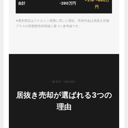
+318〜880万
合計
-290万円
円
※通常閉店はスケルトン状態に戻した場合。売却代金は居抜き店舗
プラスの同業態売却実績に基づく参考値です。
WHY INUKI
居抜き売却が選ばれる3つの
理由